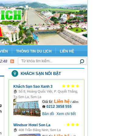
VIÊN
THÔNG TIN DU LỊCH
LIÊN HỆ
02:50
KHÁCH SẠN NỔI BẬT
Khách Sạn Sao Xanh 3
🏠
Số 8, Hoàng Quốc Việt, P. Quyết Thắng,
Tp Sơn La, Sơn La
Liên hệ
Giá từ:
/ đêm
g
☎️
0212 3858 555
h
Bản đồ
Xem chi tiết
Windsor Hotel Son La
🏠
408 Trần Đăng Ninh, Sơn La
n