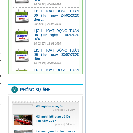
đến ...
10:06:52 | 05-03-2020
LỊCH HOẠT ĐỘNG TUẦN
09 (Từ ngày 24/02/2020
đến ...
09:25:31 | 27-02-2020
LỊCH HOẠT ĐỘNG TUẦN
08 (Từ ngày 17/02/2020
đến ...
10:02:17 | 18-02-2020
t
LỊCH HOẠT ĐỘNG TUẦN
c
06 (Từ ngày 03/02/2020
đến ...
g
10:33:39 | 04-02-2020
LỊCH HOẠT ĐỘNG TUẦN
05 (Từ ngày 27/01/2020
a
đến ...
g
07:59:14 | 21-01-2020
n
PHÓNG SỰ ẢNH
LỊCH HOẠT ĐỘNG TUẦN
04 (Từ ngày 20/01/2020
n
đến ...
07:58:22 | 21-01-2020
,
Hội nghị trực tuyến
LỊCH HOẠT ĐỘNG TUẦN
8 photos | 14 view
03 (Từ ngày 13/01/2020
Hội nghị, hội thảo về Du
đến ...
lịch năm 2017
01:40:27 | 16-01-2020
8 photos | 14 view
LỊCH HOẠT ĐỘNG TUẦN
Kết nối, giao lưu học hỏi về