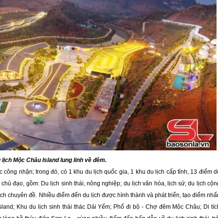
 lịch Mộc Châu Island lung linh về đêm.
 công nhận; trong đó, có 1 khu du lịch quốc gia, 1 khu du lịch cấp tỉnh, 13 điểm d
chủ đạo, gồm: Du lịch sinh thái, nông nghiệp; du lịch văn hóa, lịch sử; du lịch cộn
 lịch chuyên đề. Nhiều điểm đến du lịch được hình thành và phát triển, tạo điểm nhấ
sland; Khu du lịch sinh thái thác Dải Yếm; Phố đi bộ - Chợ đêm Mộc Châu; Di tíc