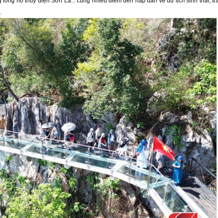
 lòng hồ thủy điện Sơn La... cùng nhiều điểm đến hấp dẫn về du lịch sinh thái, trả
.