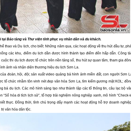
i tại Bảo tàng và Thư viện tỉnh phục vụ nhân dân và du khách.
 thao và Du lịch, cho biết: Những năm qua, các hoạt động về thu hút đầu tư, phá
hống các khu, điểm du lịch dần được hình thành tạo điểm đến hấp dẫn. Công tá
cuộc thi du lịch được tổ chức trên nền tảng số, thu hút sự quan tâm, tham gia đôn
hình ảnh và nhận diện thương hiệu du lịch Sơn La.
ố của đoàn, hội, đội; sản xuất video quảng bá hình ảnh miền đất, con người Sơn L
ược tổ chức nhằm tôn vinh nét đẹp văn hóa Sơn La, tìm kiếm gương mặt KOL; đồn
 bá du lịch. Các mô hình sáng tạo như thành lập các tổ thông tin, câu lạc bộ vă
ên “Số hóa di tích lịch sử”, tổ hợp trải nghiệm nông nghiệp xanh, mô hình “Check-i
 thiết thực. Đồng thời, tỉnh chú trọng đẩy mạnh các hoạt động hỗ trợ doanh nghiệp
 trị văn hóa dân tộc.