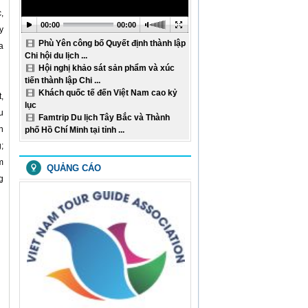
LỊCH HOẠT ĐỘNG TUẦN
05 (Từ ngày 27/01/2020
,
đến ...
00:00
00:00
y
07:59:14 | 21-01-2020
Phù Yên công bố Quyết định thành lập
LỊCH HOẠT ĐỘNG TUẦN
a
04 (Từ ngày 20/01/2020
Chi hội du lịch ...
đến ...
Hội nghị khảo sát sản phẩm và xúc
07:58:22 | 21-01-2020
tiến thành lập Chi ...
LỊCH HOẠT ĐỘNG TUẦN
Khách quốc tế đến Việt Nam cao kỷ
,
03 (Từ ngày 13/01/2020
lục
đến ...
u
Famtrip Du lịch Tây Bắc và Thành
01:40:27 | 16-01-2020
n
phố Hồ Chí Minh tại tỉnh ...
LỊCH HOẠT ĐỘNG TUẦN
;
02 (Từ ngày 06/01/2020
đến ...
m
09:09:14 | 07-01-2020
QUẢNG CÁO
g