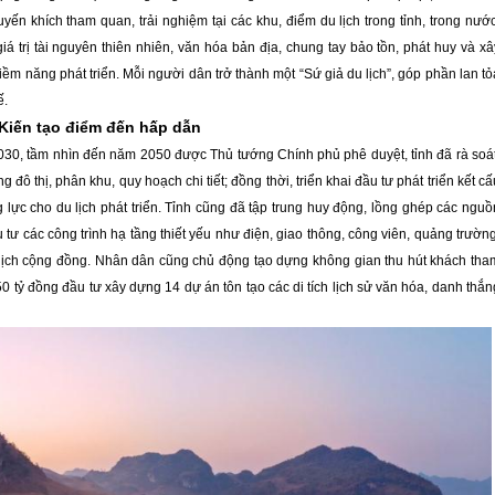
huyến khích tham quan, trải nghiệm tại các khu, điểm du lịch trong tỉnh, trong nước
á trị tài nguyên thiên nhiên, văn hóa bản địa, chung tay bảo tồn, phát huy và xâ
iềm năng phát triển. Mỗi người dân trở thành một “Sứ giả du lịch”, góp phần lan tỏ
ế.
Kiến tạo điểm đến hấp dẫn
030, tầm nhìn đến năm 2050 được Thủ tướng Chính phủ phê duyệt, tỉnh đã rà soát
ô thị, phân khu, quy hoạch chi tiết; đồng thời, triển khai đầu tư phát triển kết cấ
lực cho du lịch phát triển. Tỉnh cũng đã tập trung huy động, lồng ghép các nguồ
u tư các công trình hạ tầng thiết yếu như điện, giao thông, công viên, quảng trường
 lịch cộng đồng. Nhân dân cũng chủ động tạo dựng không gian thu hút khách tha
50 tỷ đồng đầu tư xây dựng 14 dự án tôn tạo các di tích lịch sử văn hóa, danh thắn