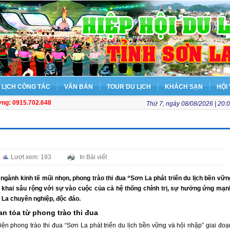
LỊCH CÔNG TÁC
VĂN BẢN
TOUR DU LỊCH
KHÁCH SẠN
HỘI 
ơng: 0915.702.648
Thứ 7, ngày 08/08/2026 | 20:
Lượt xem: 193
In Bài viết
 ngành kinh tế mũi nhọn, phong trào thi đua “Sơn La phát triển du lịch bền vữn
n khai sâu rộng với sự vào cuộc của cả hệ thống chính trị, sự hưởng ứng mạn
 La chuyên nghiệp, độc đáo.
an tỏa từ phong trào thi đua
iện phong trào thi đua “Sơn La phát triển du lịch bền vững và hội nhập” giai đoạ