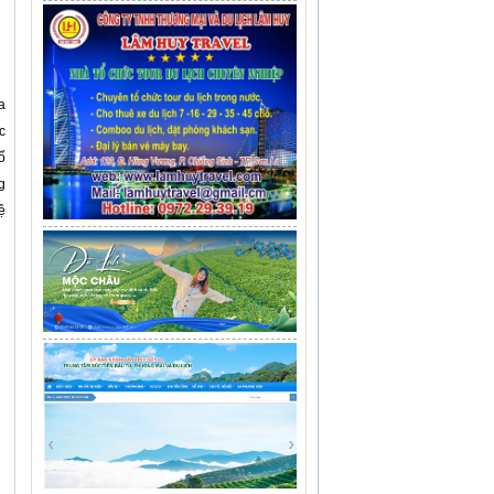
a
c
ổ
g
ệ