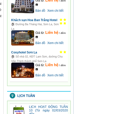
Liên hệ
Giá từ:
/ đêm
t
☎️
D
Bản đồ
Xem chi tiết
t
Khách sạn Hoa Ban Trắng Hotel
🏠
Đường Ba Tháng Hai, Sơn La, Sơn
La
Liên hệ
Giá từ:
/ đêm
☎️
Bản đồ
Xem chi tiết
Cosyhotel Sơn La
🏠
Số nhà 02, KĐT Lam Sơn, đường Chu
Văn Thịnh thành phố Sơn La
Liên hệ
Giá từ:
/ đêm
☎️
Lịch tuần 05
Bản đồ
Xem chi tiết
08:03:26 | 20-04-2020
LỊCH HOẠT ĐỘNG TUẦN
11 (Từ ngày 09/03/2020
LỊCH TUẦN
đến ...
10:23:03 | 10-03-2020
LỊCH HOẠT ĐỘNG TUẦN
10 (Từ ngày 02/03/2020