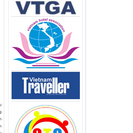
u
g
n
h