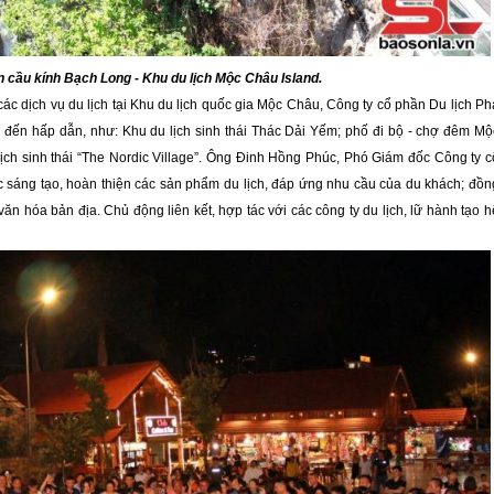
 cầu kính Bạch Long - Khu du lịch Mộc Châu Island.
c dịch vụ du lịch tại Khu du lịch quốc gia Mộc Châu, Công ty cổ phần Du lịch Ph
 đến hấp dẫn, như: Khu du lịch sinh thái Thác Dải Yếm; phố đi bộ - chợ đêm Mộ
lịch sinh thái “The Nordic Village”. Ông Đinh Hồng Phúc, Phó Giám đốc Công ty c
ục sáng tạo, hoàn thiện các sản phẩm du lịch, đáp ứng nhu cầu của du khách; đồn
văn hóa bản địa. Chủ động liên kết, hợp tác với các công ty du lịch, lữ hành tạo h