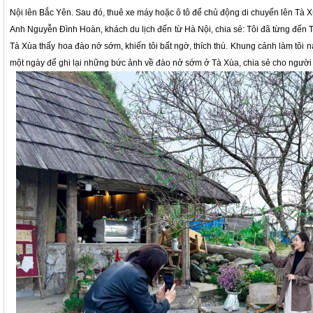
Nội lên Bắc Yên. Sau đó, thuê xe máy hoặc ô tô để chủ động di chuyển lên Tà X
Anh Nguyễn Đình Hoàn, khách du lịch đến từ Hà Nội, chia sẻ: Tôi đã từng đến T
Tà Xùa thấy hoa đào nở sớm, khiến tôi bất ngờ, thích thú. Khung cảnh làm tôi 
một ngày để ghi lại những bức ảnh về đào nở sớm ở Tà Xùa, chia sẻ cho người