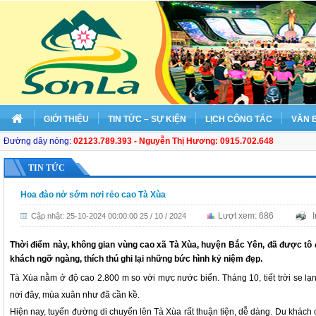
GIỚI THIỆU
TIN TỨC – SỰ KIỆN
LỊCH CÔNG TÁC
VĂN 
Đường dây nóng:
02123.789.393 - Nguyễn Thị Hương: 0915.702.648
TIN TỨC
Hoa đào nở sớm nơi rẻo cao Tà Xùa
Lượt xem: 686
I
Cập nhật: 25-10-2024 00:00:00 25 / 10 / 2024
Thời điểm này, không gian vùng cao xã Tà Xùa, huyện Bắc Yên, đã được tô
khách ngỡ ngàng, thích thú ghi lại những bức hình kỷ niệm đẹp.
Tà Xùa nằm ở độ cao 2.800 m so với mực nước biển. Tháng 10, tiết trời se l
nơi đây, mùa xuân như đã cần kề.
Hiện nay, tuyến đường di chuyển lên Tà Xùa rất thuận tiện, dễ dàng. Du khác