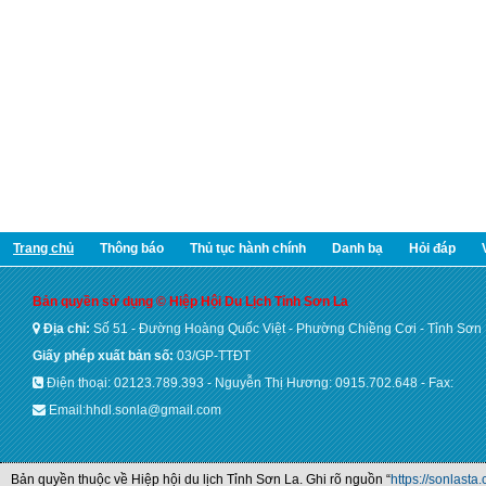
Trang chủ
Thông báo
Thủ tục hành chính
Danh bạ
Hỏi đáp
Bản quyền sử dụng © Hiệp Hội Du Lịch Tỉnh Sơn La
Địa chỉ:
Số 51 - Đường Hoàng Quốc Việt - Phường Chiềng Cơi - Tỉnh Sơn
Giấy phép xuất bản số:
03/GP-TTĐT
Điện thoại: 02123.789.393 - Nguyễn Thị Hương: 0915.702.648 - Fax:
Email:hhdl.sonla@gmail.com
Bản quyền thuộc về Hiệp hội du lịch Tỉnh Sơn La. Ghi rõ nguồn “
https://sonlasta