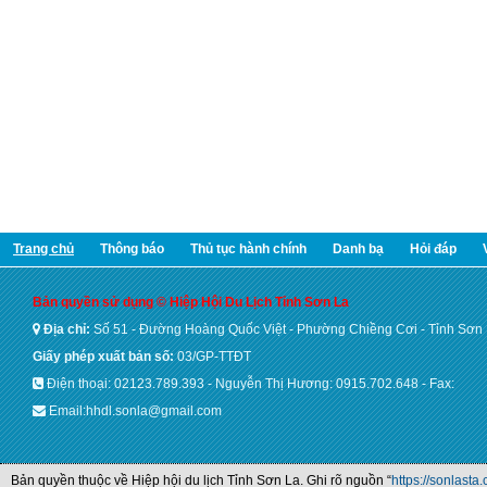
Trang chủ
Thông báo
Thủ tục hành chính
Danh bạ
Hỏi đáp
Bản quyền sử dụng © Hiệp Hội Du Lịch Tỉnh Sơn La
Địa chỉ:
Số 51 - Đường Hoàng Quốc Việt - Phường Chiềng Cơi - Tỉnh Sơn
Giấy phép xuất bản số:
03/GP-TTĐT
Điện thoại: 02123.789.393 - Nguyễn Thị Hương: 0915.702.648 - Fax:
Email:hhdl.sonla@gmail.com
Bản quyền thuộc về Hiệp hội du lịch Tỉnh Sơn La. Ghi rõ nguồn “
https://sonlasta