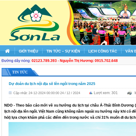
GIỚI THIỆU
TIN TỨC – SỰ KIỆN
LỊCH CÔNG TÁC
VĂN 
Đường dây nóng:
02123.789.393 - Nguyễn Thị Hương: 0915.702.648
TIN TỨC
Dự đoán du lịch nội địa sẽ lên ngôi trong năm 2025
Lượt xem: 301
I
Cập nhật: 24-12-2024 00:00:00 24 / 12 / 2024
NDO - Theo báo cáo mới về xu hướng du lịch tại châu Á-Thái Bình Dương (
lịch nội địa lên ngôi. Việt Nam cũng không nằm ngoài xu hướng này khi có 
hỏi) lựa chọn khám phá các điểm đến trong nước và chỉ 31% muốn đi du lịch