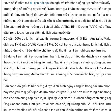
2025 sẽ là năm mà
du lịch nội địa
lên ngôi và trở thành động lực chính thúc đẩy
Trong tổng số những người Việt Nam tham gia khảo sát này, 49% ưu tiên chọn
quốc tế. Tuy nhiên, tỷ lệ này vẫn thấp hơn mức lựa chọn tại các quốc gia n
những người tham gia khảo sát đến từ các nước này cho biết, họ thích đi du lịch
Báo cáo mới về xu hướng du lịch tại châu Á-Thái Bình Dương (APAC) của Trave
đầu trong lựa chọn địa điểm du lịch của người dân.
Có gần 50% du khách tại các thị trường Singapore, Nhật Bản, Australia, Mala
dịch vụ. Tỷ lệ này ở Việt Nam là 37%. Dù coi trọng giá cả, nhưng khách du lịc
nhắc thêm về chi tiêu khi họ chú trọng độ thoải mái, tiện nghi của nơi lưu trú.
Sử dụng tiền mặt là phương thức thanh toán được nhiều du khách lựa chọn khi
thường chi trả mọi thứ bằng tiền mặt. Ngoài ra, họ cũng ưa chuộng dùng các ứng
Khi được hỏi về những yếu tố khuyến khích du khách đến thăm một địa điểm
thông tin quan trọng để họ tham khảo. Khoảng 40% còn lại cho biết, họ lựa chọ
bè.
Bên cạnh đó, yếu tố bền vững được định hình ngày càng rõ trong các lựa chọn c
này vào yếu tố quyết định để lựa chọn chuyến đi, cao hơn mức trung bình trong
cho các nhà cung cấp dịch vụ du lịch tại Việt Nam hút khách bằng cách cung cấp 
Ông Caesar Indra, Chủ tịch Traveloka chia sẻ, thị trường châu Á-Thái Bình D
khu vực này cũng đòi hỏi sức sáng tạo và tinh tế của những người làm dịch vụ du