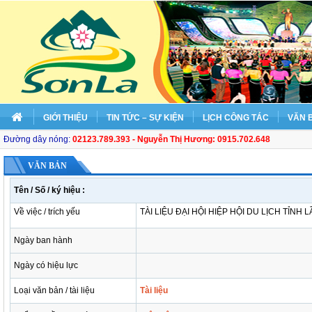
GIỚI THIỆU
TIN TỨC – SỰ KIỆN
LỊCH CÔNG TÁC
VĂN 
Đường dây nóng:
02123.789.393 - Nguyễn Thị Hương: 0915.702.648
VĂN BẢN
Tên / Số / ký hiệu :
Về việc / trích yếu
TÀI LIỆU ĐẠI HỘI HIỆP HỘI DU LỊCH TỈNH L
Ngày ban hành
Ngày có hiệu lực
Loại văn bản / tài liệu
Tài liệu