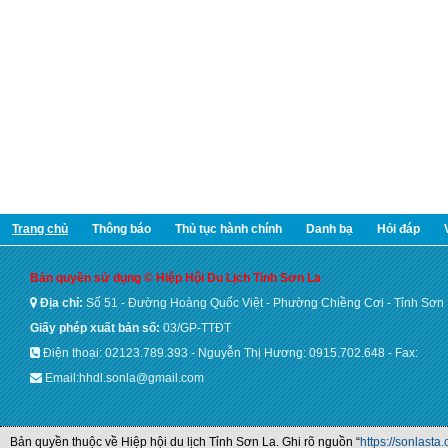
Trang chủ
Thông báo
Thủ tục hành chính
Danh bạ
Hỏi đáp
Bản quyền sử dụng © Hiệp Hội Du Lịch Tỉnh Sơn La
Địa chỉ:
Số 51 - Đường Hoàng Quốc Việt - Phường Chiềng Cơi - Tỉnh Sơn
Giấy phép xuất bản số:
03/GP-TTĐT
Điện thoại: 02123.789.393 - Nguyễn Thị Hương: 0915.702.648 - Fax:
Email:hhdl.sonla@gmail.com
Bản quyền thuộc về Hiệp hội du lịch Tỉnh Sơn La. Ghi rõ nguồn “
https://sonlasta