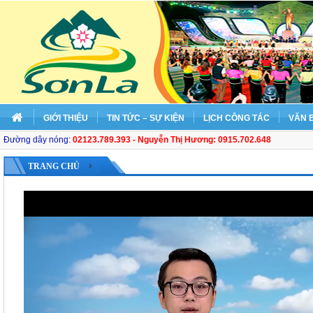
GIỚI THIỆU
TIN TỨC – SỰ KIỆN
LỊCH CÔNG TÁC
VĂN 
Đường dây nóng:
02123.789.393 - Nguyễn Thị Hương: 0915.702.648
TRANG CHỦ