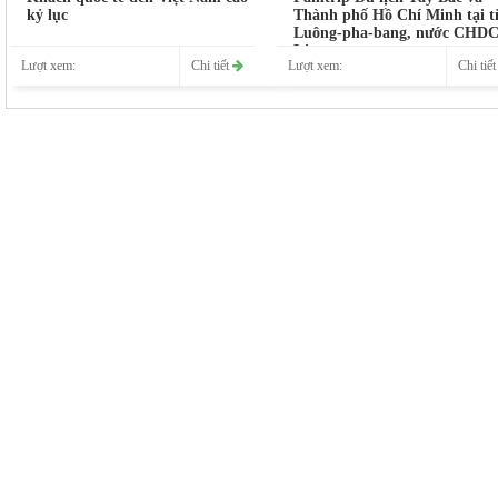
kỷ lục
Thành phố Hồ Chí Minh tại t
Luông-pha-bang, nước CHD
Lào
Lượt xem:
Chi tiết
Lượt xem:
Chi tiế