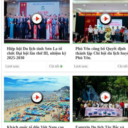
Hiệp hội Du lịch tỉnh Sơn La tổ
Phù Yên công bố Quyết định
chức Đại hội lần thứ III, nhiệm kỳ
thành lập Chi hội du lịch huy
2025-2030
Phù Yên.
Lượt xem:
Chi tiết
Lượt xem:
Chi tiế
Khách quốc tế đến Việt Nam cao
Famtrip Du lịch Tây Bắc và