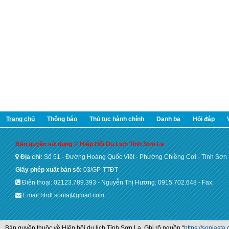
Trang chủ
Thông báo
Thủ tục hành chính
Danh bạ
Hỏi đáp
Bản quyền sử dụng © Hiệp Hội Du Lịch Tỉnh Sơn La
Địa chỉ:
Số 51 - Đường Hoàng Quốc Việt - Phường Chiềng Cơi - Tỉnh Sơn
Giấy phép xuất bản số:
03/GP-TTĐT
Điện thoại: 02123.789.393 - Nguyễn Thị Hương: 0915.702.648 - Fax:
Email:hhdl.sonla@gmail.com
Bản quyền thuộc về Hiệp hội du lịch Tỉnh Sơn La. Ghi rõ nguồn “
https://sonlasta