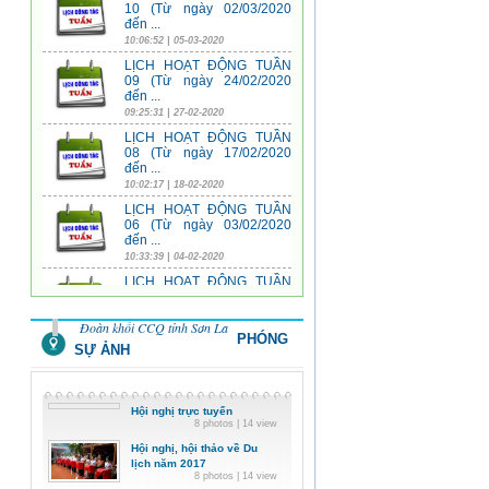
09 (Từ ngày 24/02/2020
đến ...
09:25:31 | 27-02-2020
LỊCH HOẠT ĐỘNG TUẦN
08 (Từ ngày 17/02/2020
đến ...
10:02:17 | 18-02-2020
LỊCH HOẠT ĐỘNG TUẦN
06 (Từ ngày 03/02/2020
đến ...
10:33:39 | 04-02-2020
LỊCH HOẠT ĐỘNG TUẦN
05 (Từ ngày 27/01/2020
đến ...
07:59:14 | 21-01-2020
LỊCH HOẠT ĐỘNG TUẦN
04 (Từ ngày 20/01/2020
đến ...
Đoàn khối CCQ tỉnh Sơn La
07:58:22 | 21-01-2020
PHÓNG
SỰ ẢNH
LỊCH HOẠT ĐỘNG TUẦN
03 (Từ ngày 13/01/2020
đến ...
01:40:27 | 16-01-2020
Hội nghị trực tuyến
LỊCH HOẠT ĐỘNG TUẦN
8 photos | 14 view
02 (Từ ngày 06/01/2020
Hội nghị, hội thảo về Du
đến ...
lịch năm 2017
09:09:14 | 07-01-2020
8 photos | 14 view