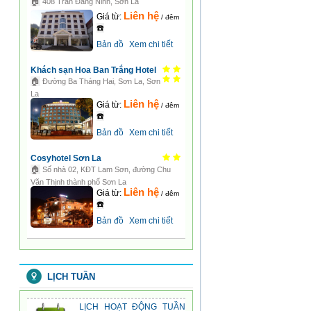
🏠
408 Trần Đăng Ninh, Sơn La
Liên hệ
Giá từ:
/ đêm
☎️
Bản đồ
Xem chi tiết
Khách sạn Hoa Ban Trắng Hotel
🏠
Đường Ba Tháng Hai, Sơn La, Sơn
La
Liên hệ
Giá từ:
/ đêm
☎️
Bản đồ
Xem chi tiết
Cosyhotel Sơn La
🏠
Lịch tuần 05
Số nhà 02, KĐT Lam Sơn, đường Chu
08:03:26 | 20-04-2020
Văn Thịnh thành phố Sơn La
Liên hệ
Giá từ:
/ đêm
☎️
LỊCH HOẠT ĐỘNG TUẦN
Bản đồ
Xem chi tiết
11 (Từ ngày 09/03/2020
đến ...
10:23:03 | 10-03-2020
LỊCH HOẠT ĐỘNG TUẦN
10 (Từ ngày 02/03/2020
LỊCH TUẦN
đến ...
10:06:52 | 05-03-2020
LỊCH HOẠT ĐỘNG TUẦN