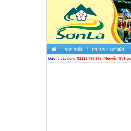
GIỚI THIỆU
TIN TỨC – SỰ KIỆN
Đường dây nóng:
02123.789.393 - Nguyễn Thị Hư