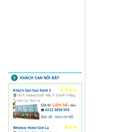
02-
04
10:33:39)
LỊCH
HOẠT
ĐỘNG
TUẦN
05
(Từ
ngày
27/01/2020
đến
02/02/2020)
(2020-
01-
21
07:59:14)
KHÁCH SẠN NỔI BẬT
Khách Sạn Sao Xanh 3
🏠
Số 8, Hoàng Quốc Việt, P. Quyết Thắng,
Tp Sơn La, Sơn La
Liên hệ
Giá từ:
/ đêm
☎️
0212 3858 555
Bản đồ
Xem chi tiết
Windsor Hotel Son La