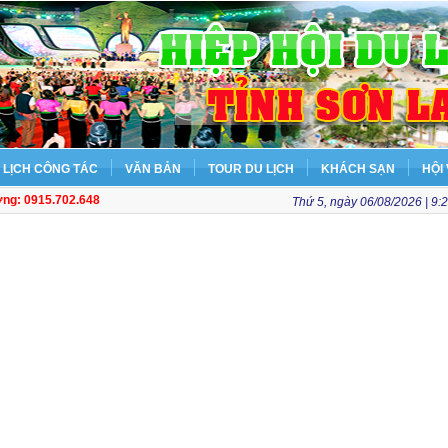
LỊCH CÔNG TÁC
VĂN BẢN
TOUR DU LỊCH
KHÁCH SẠN
HỘI 
ơng: 0915.702.648
Thứ 5, ngày 06/08/2026 | 9: