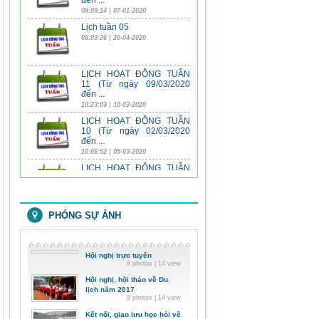
LỊCH HOẠT ĐỘNG TUẦN
11 (Từ ngày 09/03/2020
đến ...
10:23:03 | 10-03-2020
LỊCH HOẠT ĐỘNG TUẦN
10 (Từ ngày 02/03/2020
đến ...
10:06:52 | 05-03-2020
LỊCH HOẠT ĐỘNG TUẦN
09 (Từ ngày 24/02/2020
đến ...
09:25:31 | 27-02-2020
LỊCH HOẠT ĐỘNG TUẦN
08 (Từ ngày 17/02/2020
đến ...
10:02:17 | 18-02-2020
PHÓNG SỰ ẢNH
LỊCH HOẠT ĐỘNG TUẦN
06 (Từ ngày 03/02/2020
đến ...
10:33:39 | 04-02-2020
Hội nghị trực tuyến
LỊCH HOẠT ĐỘNG TUẦN
8 photos | 14 view
05 (Từ ngày 27/01/2020
Hội nghị, hội thảo về Du
đến ...
lịch năm 2017
07:59:14 | 21-01-2020
8 photos | 14 view
LỊCH HOẠT ĐỘNG TUẦN
Kết nối, giao lưu học hỏi về