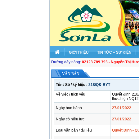
GIỚI THIỆU
TIN TỨC – SỰ KIỆN
Đường dây nóng:
02123.789.393 - Nguyễn Thị Hư
VĂN BẢN
Tên / Số / ký hiệu :
218/QĐ-BYT
Về việc / trích yếu
Quyết định 218
thực hiện NQ12
Ngày ban hành
27/01/2022
Ngày có hiệu lực
27/01/2022
Loại văn bản / tài liệu
Quyết Định - Q