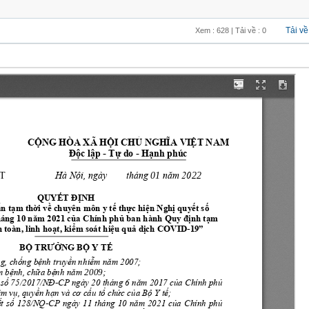
Tải về
Xem : 628 | Tải về : 0