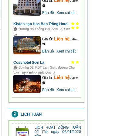
Liên hệ
Giá từ:
/ đêm
☎️
Bản đồ
Xem chi tiết
Khách sạn Hoa Ban Trắng Hotel
🏠
Đường Ba Tháng Hai, Sơn La, Sơn
La
Liên hệ
Giá từ:
/ đêm
☎️
Bản đồ
Xem chi tiết
Cosyhotel Sơn La
🏠
Số nhà 02, KĐT Lam Sơn, đường Chu
Văn Thịnh thành phố Sơn La
Liên hệ
Giá từ:
/ đêm
☎️
Bản đồ
Xem chi tiết
LỊCH TUẦN
Lịch tuần 05
08:03:26 | 20-04-2020