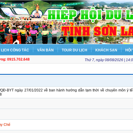
LỊCH CÔNG TÁC
VĂN BẢN
TOUR DU LỊCH
KHÁCH SẠN
HỘI 
ơng: 0915.702.648
Thứ 7, ngày 08/08/2026 | 14:
/QĐ-BYT ngày 27/01/2022 về ban hành hướng dẫn tạm thời về chuyên môn ý tế
8
uy Chế