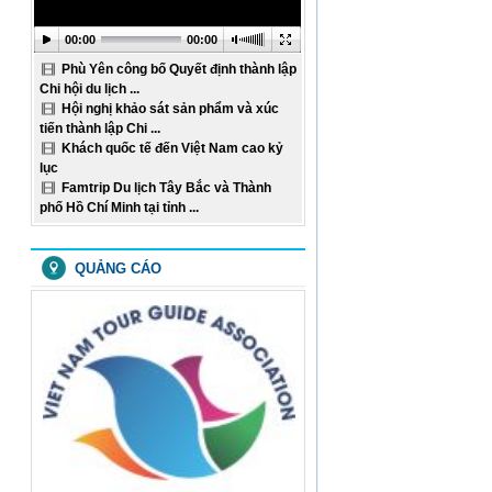
LỊCH HOẠT ĐỘNG TUẦN
08 (Từ ngày 17/02/2020
đến ...
00:00
00:00
10:02:17 | 18-02-2020
Phù Yên công bố Quyết định thành lập
LỊCH HOẠT ĐỘNG TUẦN
06 (Từ ngày 03/02/2020
Chi hội du lịch ...
đến ...
Hội nghị khảo sát sản phẩm và xúc
10:33:39 | 04-02-2020
tiến thành lập Chi ...
LỊCH HOẠT ĐỘNG TUẦN
Khách quốc tế đến Việt Nam cao kỷ
05 (Từ ngày 27/01/2020
lục
đến ...
Famtrip Du lịch Tây Bắc và Thành
07:59:14 | 21-01-2020
phố Hồ Chí Minh tại tỉnh ...
LỊCH HOẠT ĐỘNG TUẦN
04 (Từ ngày 20/01/2020
đến ...
07:58:22 | 21-01-2020
QUẢNG CÁO
LỊCH HOẠT ĐỘNG TUẦN
03 (Từ ngày 13/01/2020
đến ...
01:40:27 | 16-01-2020
LỊCH HOẠT ĐỘNG TUẦN
02 (Từ ngày 06/01/2020
đến ...
09:09:14 | 07-01-2020