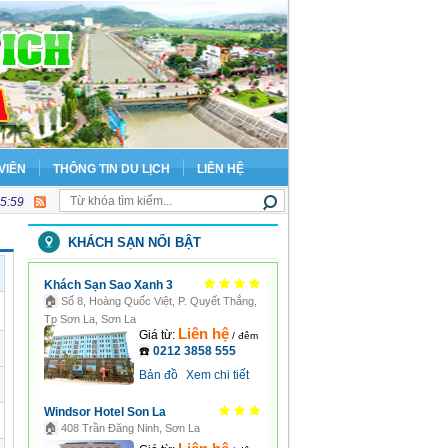
VIÊN
THÔNG TIN DU LỊCH
LIÊN HỆ
06:00
KHÁCH SẠN NỔI BẬT
Khách Sạn Sao Xanh 3
🏠
Số 8, Hoàng Quốc Việt, P. Quyết Thắng,
Tp Sơn La, Sơn La
Liên hệ
Giá từ:
/ đêm
☎️
0212 3858 555
Bản đồ
Xem chi tiết
Windsor Hotel Son La
🏠
408 Trần Đăng Ninh, Sơn La