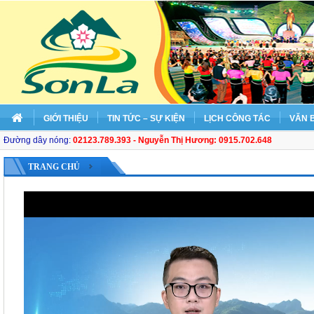
GIỚI THIỆU
TIN TỨC – SỰ KIỆN
LỊCH CÔNG TÁC
VĂN 
Đường dây nóng:
02123.789.393 - Nguyễn Thị Hương: 0915.702.648
TRANG CHỦ