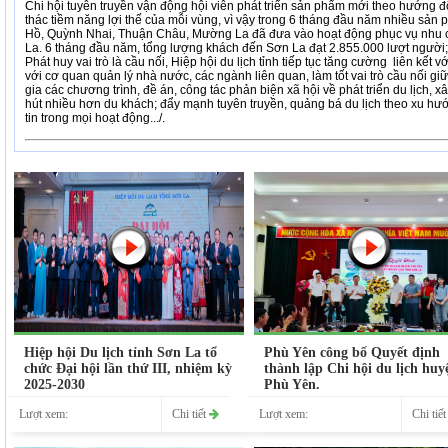
Chi hội tuyên truyền vận động hội viên phát triển sản phẩm mới theo hướng độ
thác tiềm năng lợi thế của mỗi vùng, vì vậy trong 6 tháng đầu năm nhiều sản
Hồ, Quỳnh Nhai, Thuận Châu, Mường La đã đưa vào hoạt động phục vụ nhu c
La. 6 tháng đầu năm, tổng lượng khách đến Sơn La đạt 2.855.000 lượt người; 
Phát huy vai trò là cầu nối, Hiệp hội du lịch tỉnh tiếp tục tăng cường liên kết 
với cơ quan quản lý nhà nước, các ngành liên quan, làm tốt vai trò cầu nối giữ
gia các chương trình, đề án, công tác phản biện xã hội về phát triển du lịch, 
hút nhiều hơn du khách; đẩy mạnh tuyên truyền, quảng bá du lịch theo xu h
tin trong mọi hoạt động.../.
Hiệp hội Du lịch tỉnh Sơn La tổ
Phù Yên công bố Quyết định
chức Đại hội lần thứ III, nhiệm kỳ
thành lập Chi hội du lịch huy
2025-2030
Phù Yên.
Lượt xem:
Chi tiết
Lượt xem:
Chi tiế