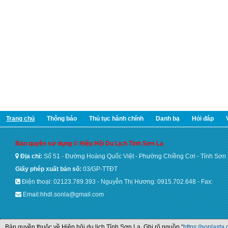
Trang chủ
Thông báo
Thủ tục hành chính
Danh bạ
Hỏi đáp
Bản quyền sử dụng © Hiệp Hội Du Lịch Tỉnh Sơn La
Địa chỉ:
Số 51 - Đường Hoàng Quốc Việt - Phường Chiềng Cơi - Tỉnh Sơn
Giấy phép xuất bản số:
03/GP-TTĐT
Điện thoại: 02123.789.393 - Nguyễn Thị Hương: 0915.702.648 - Fax:
Email:hhdl.sonla@gmail.com
Bản quyền thuộc về Hiệp hội du lịch Tỉnh Sơn La. Ghi rõ nguồn “
https://sonlasta