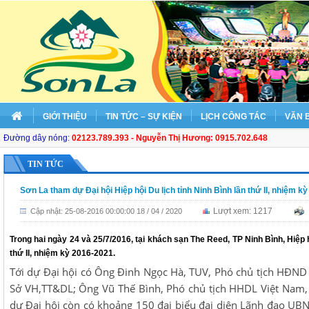
GIỚI THIỆU
TIN TỨC – SỰ KIỆN
LỊCH CÔNG TÁC
VĂN 
Đường dây nóng:
02123.789.393 - Nguyễn Thị Hương: 0915.702.648
TIN TỨC
Sơn La tham dự Đại hội Hiệp hội Du lịch tỉnh Ninh Bình lần thứ II, nhiệm k
Lượt xem: 1217
Cập nhật: 25-08-2016 00:00:00 18 / 04 / 2020
Trong hai ngày 24 và 25/7/2016, tại khách sạn The Reed, TP Ninh Bình, Hiệp h
thứ II, nhiệm kỳ 2016-2021.
Tới dự Đại hội có Ông Đinh Ngọc Hà, TUV, Phó chủ tịch HĐND
Sở VH,TT&DL; Ông Vũ Thế Bình, Phó chủ tịch HHDL Việt Nam, 
dự Đại hội còn có khoảng 150 đại biểu đại diện Lãnh đạo UBN