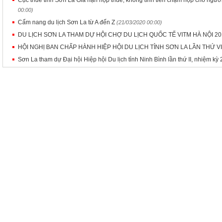
Cục thuế tỉnh Sơn La Gia hạn nộp thuế, không tính tiền chậm nộp cho ngư
00:00)
Cẩm nang du lịch Sơn La từ A đến Z
(21/03/2020 00:00)
DU LỊCH SƠN LA THAM DỰ HỘI CHỢ DU LỊCH QUỐC TẾ VITM HÀ NỘI 2
HỘI NGHỊ BAN CHẤP HÀNH HIỆP HỘI DU LỊCH TỈNH SƠN LA LẦN THỨ VI
Sơn La tham dự Đại hội Hiệp hội Du lịch tỉnh Ninh Bình lần thứ II, nhiệm k