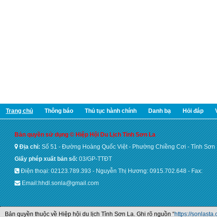
Trang chủ
Thông báo
Thủ tục hành chính
Danh bạ
Hỏi đáp
Bản quyền sử dụng © Hiệp Hội Du Lịch Tỉnh Sơn La
Địa chỉ:
Số 51 - Đường Hoàng Quốc Việt - Phường Chiềng Cơi - Tỉnh Sơn
Giấy phép xuất bản số:
03/GP-TTĐT
Điện thoại: 02123.789.393 - Nguyễn Thị Hương: 0915.702.648 - Fax:
Email:hhdl.sonla@gmail.com
Bản quyền thuộc về Hiệp hội du lịch Tỉnh Sơn La. Ghi rõ nguồn “
https://sonlasta